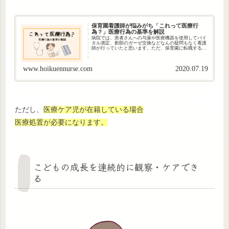
保育園看護師が悩みがち「これって医療行
為？」医療行為の基準を解説
病院では、患者さんへの与薬や医療機器を使用してバイ
タル測定、創部のガーゼ交換などなんの疑問もなく看護
師が行っていたと思います。ただ、保育園に転職すると
「あれ？与薬って保育士さんがやってもいいんだっ
け？」「応急処置って、看護師がやっていいんだ...
www.hoikuennurse.com
2020.07.19
ただし、
医療ケア児が在籍している場合
医療処置が必要になります。
こどもの成長を連続的に観察・ケアでき
る