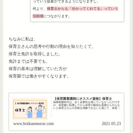
っていう提案ができるようになりますし、
何より、
保育士からも「分かってくれてる」っていう
信頼感
につながります。
ちなみに私は、
保育士さんの思考や行動の理由を知りたくて、
保育士免許を取得しました。
免許までは不要でも、
保育の基本は理解していた方が
保育園では働きやすくなります。
【保育園看護師にオススメ資格】保育士
病棟勤務時代は、全く必要性を感じていなかったのです
が、保育園に転職してから保育の勉強を基礎からやらな
いと保育士さんの言動を理解できないと感じて、保育士
資格を取得しようと思いました。周囲の保育園看護師さ
んも保育の勉強に関心はある、知る必要を感...
www.hoikuennurse.com
2021.05.23