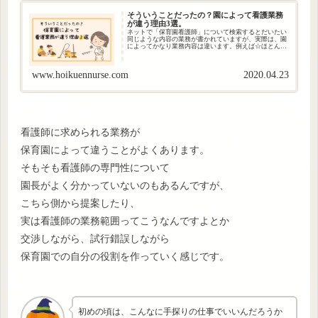
そういうことだったの？園によって看護業務
が違う理由3選。
ネットで「保育園看護師」について検索するとだいたい
同じような内容の業務が書かれていますが、実際は、園
によってかなり業務内容は違います。例えば☆ほとんど
保健室にいて、保育業務はしません☆看護師だけど〇歳
児の担任です☆保育補助・フリーとしていろ...
www.hoikuennurse.com
2020.04.23
看護師に求められる業務が
保育園によって違うことがよくあります。
そもそも看護師の専門性について
園長がよく分かっていないのもあるんですが、
こちら側から提案したり、
実は看護師の業務範囲ってこうなんですよとか
交渉しながら、試行錯誤しながら
保育園での自分の役割を作っていく感じです。
初めの頃は、こんなに手探りの仕事でいいんだろうか