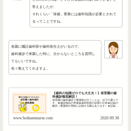
答えましたが、
それくらい「保健」業務には歯科知識が必要とされて
るってことですね。
各園に嘱託歯科医や歯科衛生士がいるので、
歯科健診で来園した時に、分からないところを質問し
てもいいですね。
色々教えてくれますよ。
【歯科の知識ゼロでも大丈夫！】保育園の歯
科健診徹底解説！
保育園の歯科健診で看護師が行うことは、以下の通りで
す。★健診物品の準備★歯科医師の診察の介助★記録の
解読（看護師が用紙に記録する園もあります）★記録を
もとに、保護者へ健診結果通知みさき自治体や園によっ
て健診実施方法は違います。今回は自園での...
www.hoikuennurse.com
2020.09.30