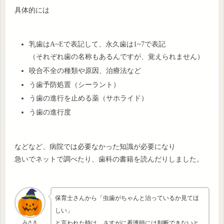
具体的には
乳歯はA~Eで表記して、永久歯は1~7で表記
（それぞれ歯の名称もあるんですが、覚えられません）
咬合不全の種類や原因、治療法など
う歯予防処置（シーラント）
う歯の進行を止める薬（サホライド）
う歯の進行度
などなど、病院では必要なかった知識が必要になり
急いでネットで調べたり、歯科の書籍を読んだりしました。
保育士さんから「虫歯がちゃんと治っているか見てほ
しい」
と言われた時は、さすがに看護師には判断できないと
みさき