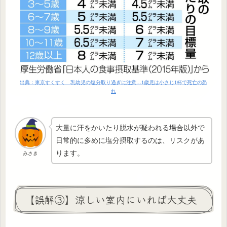
出典：東京すくすく 乳幼児の塩分取り過ぎに注意…1歳児は小さじ1杯で死亡の恐
れ
大量に汗をかいたり脱水が疑われる場合以外で
日常的に多めに塩分摂取するのは、リスクがあ
ります。
みさき
【誤解③】涼しい室内にいれば大丈夫