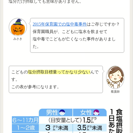
塩分だけ摂取しても意味がありません。
2015年保育園での塩中毒事件
はご存じですか？
保育園職員が、こどもに塩水を飲ませて
塩中毒でこどもが亡くなった事件がありまし
みさき
た。
こどもの
塩分摂取目標量ってかなり少ない
んで
す。
この表が参考になります。
看護師