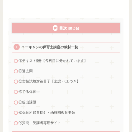
目次
ユーキャンの保育士講座の教材一覧
①テキスト9冊【各科目に分かれています】
②過去問
③実技試験対策冊子【楽譜・CDつき】
④でる保育士
⑤提出課題
⑥保育所保育指針・幼稚園教育要領
⑦質問、受講者専用サイト